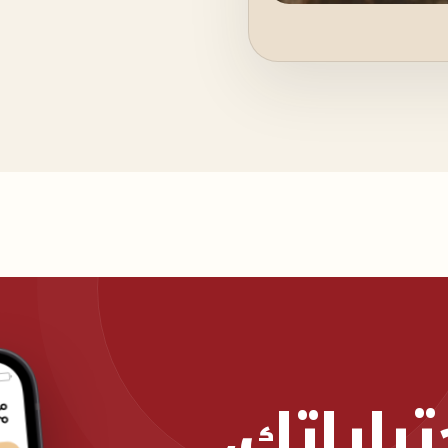
اراتك،