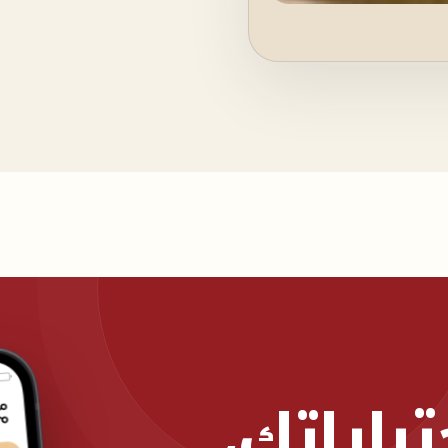
اراتك،