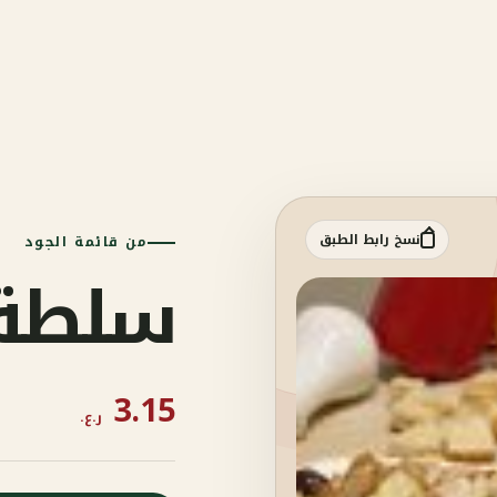
نسخ رابط الطبق
من قائمة الجود
سلطة 
3.15
ر.ع.